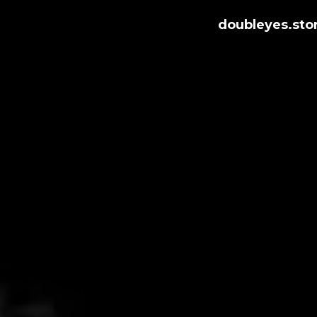
doubleyes.store
do